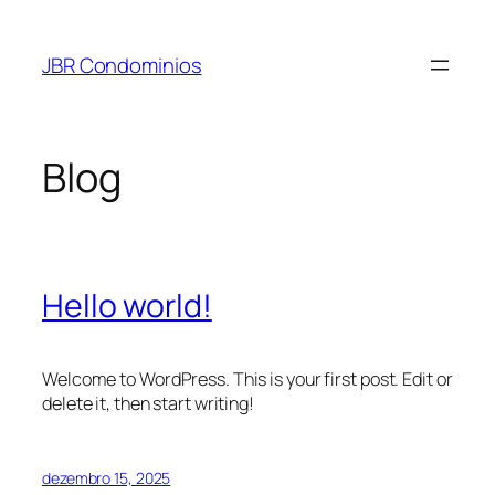
Pular
para
JBR Condominios
o
conteúdo
Blog
Hello world!
Welcome to WordPress. This is your first post. Edit or
delete it, then start writing!
dezembro 15, 2025