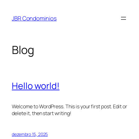
Pular
para
JBR Condominios
o
conteúdo
Blog
Hello world!
Welcome to WordPress. This is your first post. Edit or
delete it, then start writing!
dezembro 15, 2025