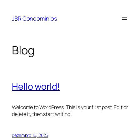
Pular
para
JBR Condominios
o
conteúdo
Blog
Hello world!
Welcome to WordPress. This is your first post. Edit or
delete it, then start writing!
dezembro 15, 2025