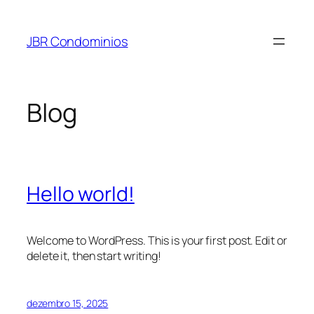
Pular
para
JBR Condominios
o
conteúdo
Blog
Hello world!
Welcome to WordPress. This is your first post. Edit or
delete it, then start writing!
dezembro 15, 2025