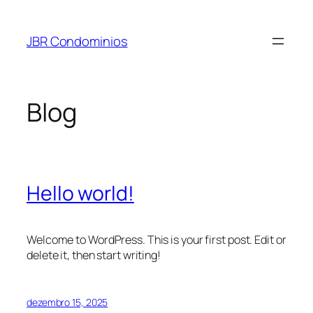
Pular
para
JBR Condominios
o
conteúdo
Blog
Hello world!
Welcome to WordPress. This is your first post. Edit or
delete it, then start writing!
dezembro 15, 2025