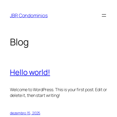
Pular
para
JBR Condominios
o
conteúdo
Blog
Hello world!
Welcome to WordPress. This is your first post. Edit or
delete it, then start writing!
dezembro 15, 2025