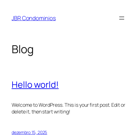
Pular
para
JBR Condominios
o
conteúdo
Blog
Hello world!
Welcome to WordPress. This is your first post. Edit or
delete it, then start writing!
dezembro 15, 2025