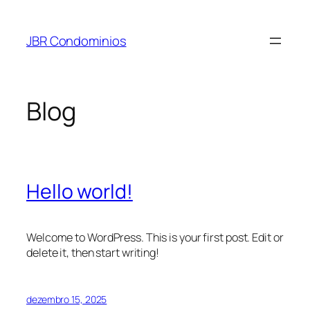
Pular
para
JBR Condominios
o
conteúdo
Blog
Hello world!
Welcome to WordPress. This is your first post. Edit or
delete it, then start writing!
dezembro 15, 2025