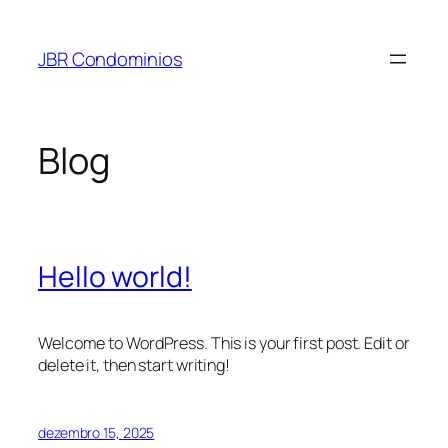
Pular
para
JBR Condominios
o
conteúdo
Blog
Hello world!
Welcome to WordPress. This is your first post. Edit or
delete it, then start writing!
dezembro 15, 2025