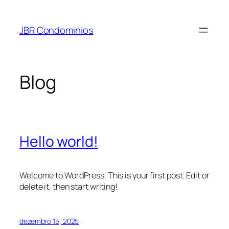
Pular
para
JBR Condominios
o
conteúdo
Blog
Hello world!
Welcome to WordPress. This is your first post. Edit or
delete it, then start writing!
dezembro 15, 2025