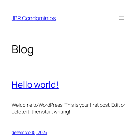
Pular
para
JBR Condominios
o
conteúdo
Blog
Hello world!
Welcome to WordPress. This is your first post. Edit or
delete it, then start writing!
dezembro 15, 2025